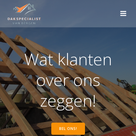
Skip
to
content
Wat klanten
over ons
zeggen!
BEL ONS!